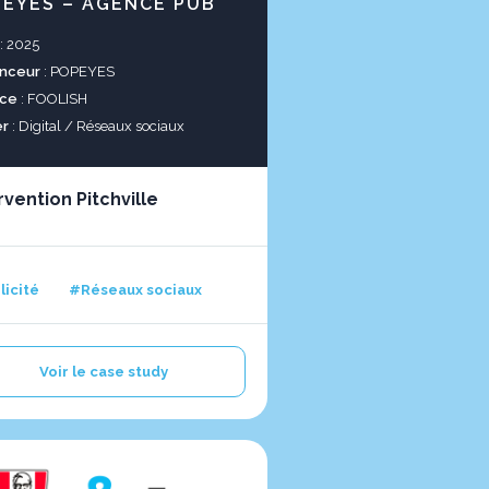
EYES – AGENCE PUB
: 2025
nceur
: POPEYES
ce
: FOOLISH
er
: Digital / Réseaux sociaux
rvention Pitchville
licité
#Réseaux sociaux
Voir le case study