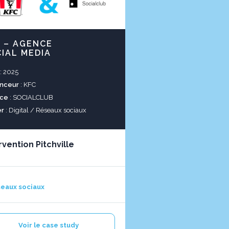
 – AGENCE
IAL MEDIA
: 2025
nceur
: KFC
ce
: SOCIALCLUB
er
: Digital / Réseaux sociaux
rvention Pitchville
eaux sociaux
Voir le case study