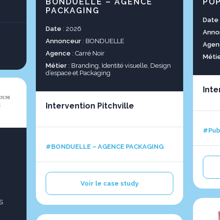
BONDUELLE – AGENCE
POP
PACKAGING
Date
Date
: 2026
Anno
Annonceur
: BONDUELLE
Agen
Agence
: Carré Noir
Méti
Métier
: Branding, Identité visuelle, Design
d’espace et Packaging
Inte
Intervention Pitchville
#Pub
#BONDUELLE – AGENCE PACKAGING
Voir le case study
S