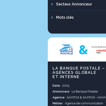
Secteur Annonceur
Mots clés
LA BANQUE POSTALE –
AGENCES GLOBALE
ET INTERNE
Date
: 2025
Annonceur
: La Banque Postale
Agence
: SAATCHI & SAATCHI - HAVA
Métier
: Agence de communication