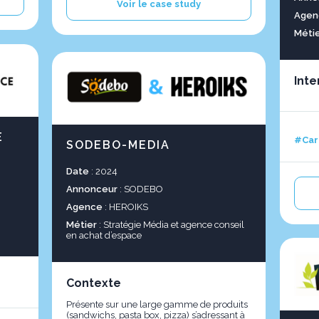
Voir le case study
Agen
Méti
Inte
E
#Car
SODEBO-MEDIA
Date
: 2024
Annonceur
: SODEBO
Agence
: HEROIKS
Métier
: Stratégie Média et agence conseil
en achat d’espace
Contexte
Présente sur une large gamme de produits
(sandwichs, pasta box, pizza) s’adressant à