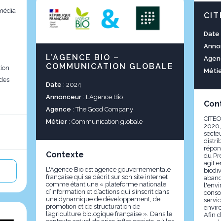
 média
CIT
Date
Anno
L’AGENCE BIO –
Agen
COMMUNICATION GLOBALE
ion
Méti
 des
Date
: 2024
Annonceur
: L’Agence Bio
Con
Agence
: The Good Company
CITEO
Métier
: Communication globale
2020,
secteu
distri
répon
Contexte
du Pr
agit e
L'Agence Bio est agence gouvernementale
biodiv
française qui se décrit sur son site internet
aband
comme étant une « plateforme nationale
l'env
d’information et d’actions qui s’inscrit dans
conso
une dynamique de développement, de
servi
promotion et de structuration de
envir
l’agriculture biologique française ». Dans le
Afin d