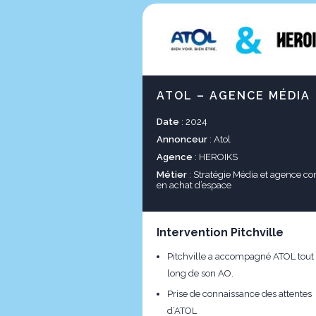
ATOL – AGENCE MÉDIA
Date
: 2024
Annonceur
: Atol
Agence
: HEROIKS
Métier
: Stratégie Média et agence co
en achat d’espace
Intervention Pitchville
Pitchville a accompagné ATOL tout
long de son AO.
Prise de connaissance des attentes
d’ATOL