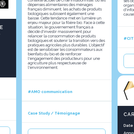
contexte actuel de crise inflationniste, où les
ses ob
dépenses alimentaires des ménages
organ
français diminuent, les achats de produits
d'info
biologiques subissent également une
cause,
baisse. Cette tendance met en lumière un
enjeu majeur pour la filière bio. Face à cette
IE
situation, le gouvernement français a
décidé d'investir massivement pour
A
relancer la consommation de produits
#CIT
biologiques et soutenir la transition vers des
pratiques agricoles plus durables. L'objectif
est de sensibiliser les consommateurs aux
bienfaits du bio et de renforcer
l'engagement des producteurs pour une
agriculture plus respectueuse de
l'environnement.
#AMO communication
Case Study / Témoignage
CA
Date
Anno