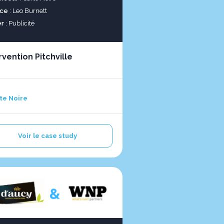
ce
: Leo Burnett
er
: Publicité
rvention Pitchville
te Noire
Voir le case study