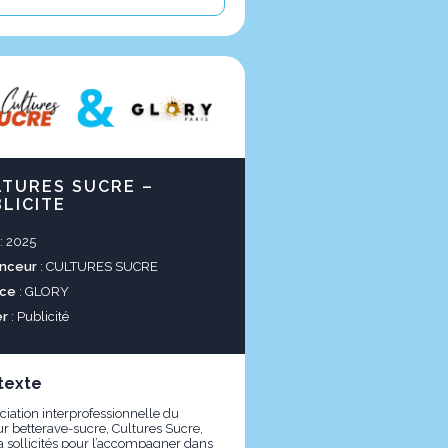
LTURES SUCRE –
LICITE
: 2025
nceur
: CULTURES SUCRE
ce
: GLORY
er
: Publicité
texte
ciation interprofessionnelle du
ur betterave-sucre, Cultures Sucre,
a sollicités pour l’accompagner dans