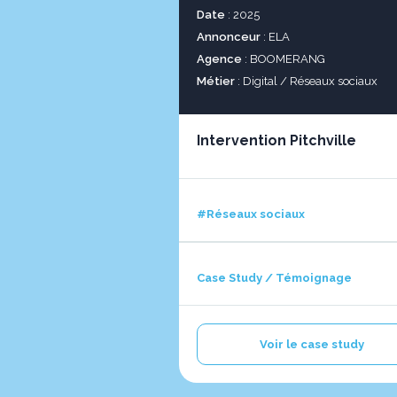
Date
: 2025
Annonceur
: ELA
Agence
: BOOMERANG
Métier
: Digital / Réseaux sociaux
Intervention Pitchville
#Réseaux sociaux
Case Study / Témoignage
Voir le case study