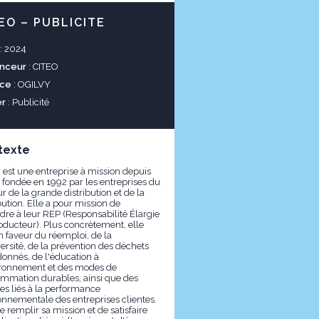
EO – PUBLICITE
: 2024
nceur
: CITEO
ce
: OGILVY
er
: Publicité
texte
 est une entreprise à mission depuis
 fondée en 1992 par les entreprises du
r de la grande distribution et de la
bution. Elle a pour mission de
dre à leur REP (Responsabilité Élargie
oducteur). Plus concrètement, elle
n faveur du réemploi, de la
ersité, de la prévention des déchets
onnés, de l'éducation à
ironnement et des modes de
mmation durables, ainsi que des
ces liés à la performance
onnementale des entreprises clientes.
e remplir sa mission et de satisfaire