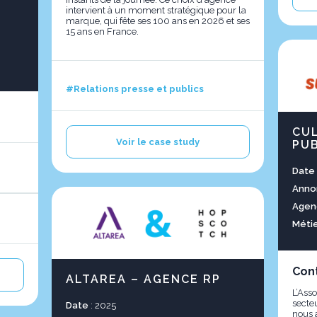
intervient à un moment stratégique pour la
marque, qui fête ses 100 ans en 2026 et ses
15 ans en France.
#Relations presse et publics
CU
Voir le case study
PUB
Date
Anno
Agen
Méti
Con
ALTAREA – AGENCE RP
L’Asso
secte
Date
: 2025
nous 