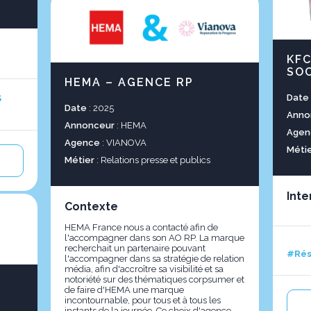
KFC
SOC
HEMA – AGENCE RP
Date
S
Date
: 2025
Anno
Annonceur
: HEMA
Agen
Agence
: VIANOVA
Méti
Métier
: Relations presse et publics
Inte
Contexte
HEMA France nous a contacté afin de
l'accompagner dans son AO RP. La marque
recherchait un partenaire pouvant
#Rés
l'accompagner dans sa stratégie de relation
média, afin d'accroître sa visibilité et sa
notoriété sur des thématiques corpsumer et
de faire d'HEMA une marque
incontournable, pour tous et à tous les
instants de la journée. Ce choix d'agence