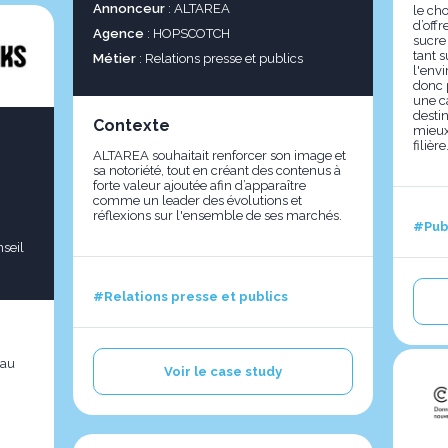
Annonceur
: ALTAREA
le ch
d’offr
Agence
: HOPSCOTCH
sucre
tant s
Métier
: Relations presse et publics
l'env
donc 
une c
destin
Contexte
mieux
filière
ALTAREA souhaitait renforcer son image et
sa notoriété, tout en créant des contenus à
forte valeur ajoutée afin d’apparaître
comme un leader des évolutions et
réflexions sur l'ensemble de ses marchés.
#Pub
nseil
#Relations presse et publics
 au
Voir le case study