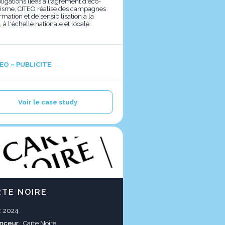
ligations liées à l'agrément d'éco-
isme, CITEO réalise des campagnes
rmation et de sensibilisation à la
 à l'échelle nationale et locale.
EO – PUBLICITE
Voir le case study
RTE NOIRE
: 2024
nceur
: Carte Noire