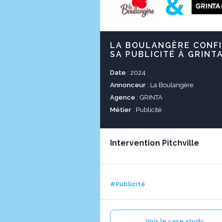
LA BOULANGÈRE CONF
SA PUBLICITÉ À GRINT
Date
: 2024
Annonceur
: La Boulangère
Agence
: GRINTA
Métier
: Publicité
Intervention Pitchville
#Publicité
Voir le case study