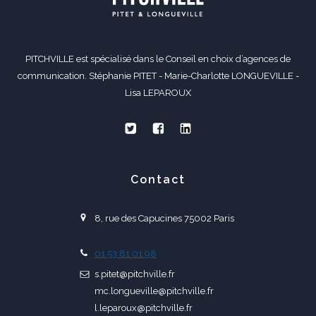
PITCHVILLE est spécialisé dans le Conseil en choix d’agences de
communication. Stéphanie PITET - Marie-Charlotte LONGUEVILLE -
Lisa LEPAROUX
Contact
8, rue des Capucines 75002 Paris
01 53 81 01 98
s.pitet@pitchville.fr
mc.longueville@pitchville.fr
l.leparoux@pitchville.fr