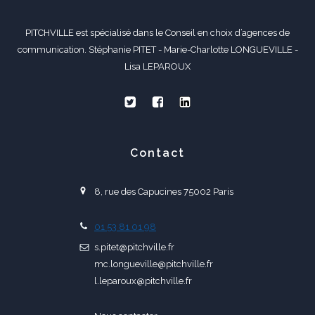
PITCHVILLE est spécialisé dans le Conseil en choix d’agences de
communication. Stéphanie PITET - Marie-Charlotte LONGUEVILLE -
Lisa LEPAROUX
Contact
8, rue des Capucines 75002 Paris
01 53 81 01 98
s.pitet@pitchville.fr
mc.longueville@pitchville.fr
l.leparoux@pitchville.fr