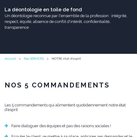
La déontologie en toile de fond
Un déontologie reconnue par l'ensemble de la profession : intégrité,
respect, équité, absence de conflit d'intérêt, confidentialité,
transparence
Accueil
Nos SERVICES
NOTRE état d’esprit
NOS 5 COMMANDEMENTS
Les 5 commandements qui alimentent quotidiennement notre état
d’esprit
Faire dialoguer des équipes et pas des raisons sociales !
Ecouter le client, se mettre à sa place, anticiper ses demandes et le