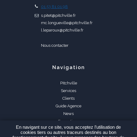
01 53 81 01 98
s.pitet@pitchville.fr
mc.longueville@pitchville.fr
l.leparoux@pitchville.fr
Nous contacter
Navigation
Pitchville
Services
Clients
Guide Agence
News
Formations
En navigant sur ce site, vous acceptez l’utilisation de
FAQ
cookies tiers ou autres traceurs destinés au bon