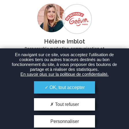
Hélène Imblot
Responsable marketing, communication et
partenariats
En navigant sur ce site, vous acceptez l’utilisation de
cookies tiers ou autres traceurs destinés au bon
Grévin
fonctionnement du site, à vous proposer des boutons de
partage et à réaliser des statistiques.
En savoir plus sur la politique de confidentialité.
« Bien que connaissant un peu le marché, lorsque nous avons eu
besoin de trouver rapidement des agences créatives et très
opérationnelles à mettre en compétition, nous avons souhaité être
OK, tout accepter
accompagnés de Pitchville qui a réalisé le bon sourcing (d’agences,
d’équipes et d’adéquation à notre taille de budget), a relu le brief avec
un œil expert et extérieur et nous a aidés à réaliser la consultation
Tout refuser
dans les délais qui étaient les nôtres. Nous avons pu ainsi nous
concentrer sur le choix stratégique et créatif. »
Personnaliser