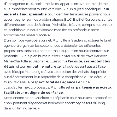
d’une agence 100% social média est apparue en avril dernier, je me
suis immédiatement tourné vers eux. Sur un sujet si spécifique,
leur
aide était indispensable
pour identifier les agences pouvant nous
accompagner sur nos problématiques BtoC, BtoB et Corporate, sur les
différents comptes de Sofinco. Pitchville a très vite compris nos enjeux
et l’ambition que nous avions de modifier en profondeur notre
approche des réseaux sociaux.
D’un point de vue opérationnel, Pitchville m’a aidé à structurer le brief
agence, à organiser les soutenances, à débriefer les différentes
propositions sans nous orienter mais toujours en nous recentrant sur
l’essentiel. Sur le plan humain, c’est un vrai plaisir de travailler avec
Marie-Charlotte et Stéphanie. Elles sont
à l’écoute
,
respectent les
délais
, et leur
empathie naturelle
fait qu’elles sont aussi à l’aise
avec l’équipe Marketing qu’avec la direction des Achats. J’apprécie
aussi énormément leur approche de la compétition qui se déroule
toujours
dans le respect total des agences en lice
.
Jusqu’au terme du processus, Pitchville est un
partenaire précieux,
facilitateur et digne de confiance
.
Merci encore Marie-Charlotte et Stéphanie pour nous avoir proposé ce
choix pertinent d’agences et nous avoir accompagné tout du long
dans un timing serré. »