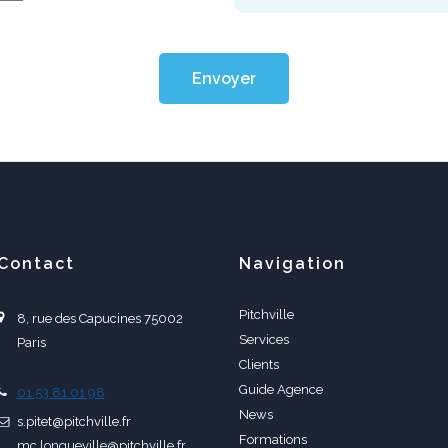
Envoyer
Contact
Navigation
Pitchville
8, rue des Capucines 75002
Services
Paris
Clients
Guide Agence
01 53 81 01 98
News
s.pitet@pitchville.fr
Formations
mc.longueville@pitchville.fr