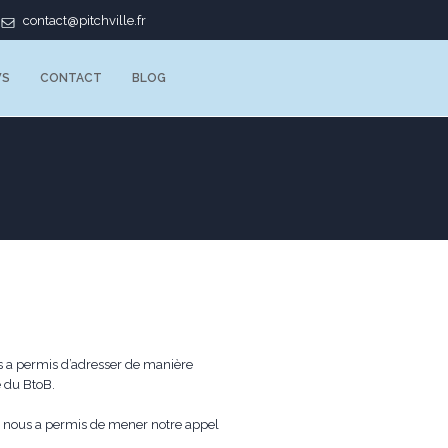
contact@pitchville.fr
WS
CONTACT
BLOG
us a permis d’adresser de manière
e du BtoB.
i nous a permis de mener notre appel