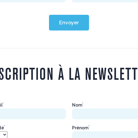
Envoyer
SCRIPTION À LA NEWSLET
*
*
il
Nom
*
*
ité
Prénom