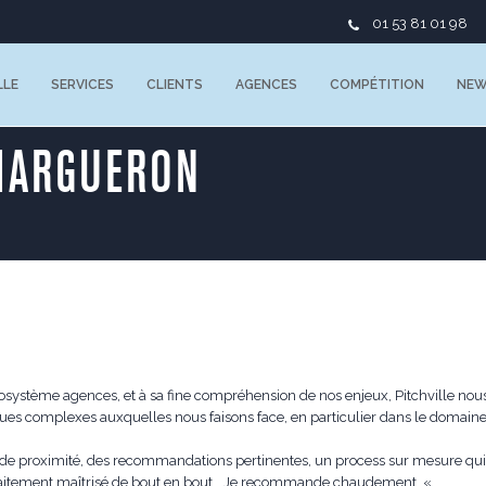
01 53 81 01 98
LLE
SERVICES
CLIENTS
AGENCES
COMPÉTITION
NE
MARGUERON
cosystème agences, et à sa fine compréhension de nos enjeux, Pitchville no
ques complexes auxquelles nous faisons face, en particulier dans le domain
ande proximité, des recommandations pertinentes, un process sur mesure qu
rfaitement maîtrisé de bout en bout… Je recommande chaudement. «