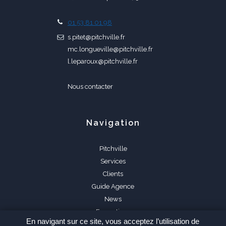
01 53 81 01 98
s.pitet@pitchville.fr
mc.longueville@pitchville.fr
l.leparoux@pitchville.fr
Nous contacter
Navigation
Pitchville
Services
Clients
Guide Agence
News
Formations
En navigant sur ce site, vous acceptez l’utilisation de
FAQ