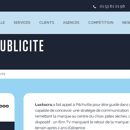
01 53 81 01 98
LLE
SERVICES
CLIENTS
AGENCES
COMPÉTITION
NE
UBLICITE
ITE
Lustucru
a fait appel à Pitchville pour être guidé dan
capable de concevoir une stratégie de communication p
remettant la marque au centre du choix pâtes sèches, de
dispositif : un film TV marquant le retour de la marque
terrain après 2 ans d’absence.