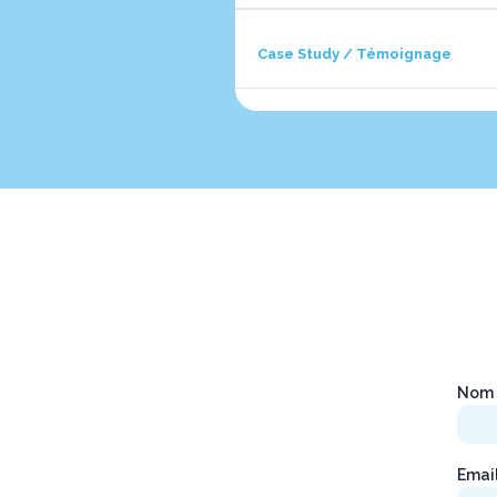
Case Study / Témoignage
Nom 
Emai