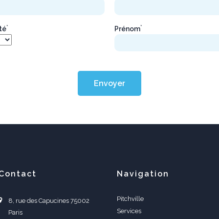
*
*
ité
Prénom
Envoyer
Contact
Navigation
Pitchville
8, rue des Capucines 75002
Services
Paris