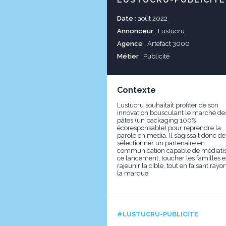
Date
: août 2022
Annonceur
: Lustucru
Agence
: Artefact 3000
Métier
: Publicité
Contexte
Lustucru souhaitait profiter de son
innovation bousculant le marché de
pâtes (un packaging 100%
écoresponsable) pour reprendre la
parole en media. Il s’agissait donc de
sélectionner un partenaire en
communication capable de médiati
ce lancement, toucher les familles e
rajeunir la cible, tout en faisant rayo
la marque.
#LUSTUCRU-PUBLICITE