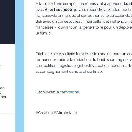
A la suite d’une compétition réunissant 4 agences,
Lus
avec
Artefact 3000
qui a su répondre aux attentes de 
française de la marque et son authenticité au cœur de l
défi avec un concept créatif interpellant et inattendu,
françaises », ouvrant un large territoire pour un dépl
le film
ici
.
Pitchville a été sollicité lors de cette mission pour u
l’annonceur : aide à la rédaction du brief, sourcing des 
compétition (logistique, grille d’évaluation, benchmark 
s
accompagnement dans le choix final).
ser
Découvrez la
campagne
t
nner
#Création #Alimentaire