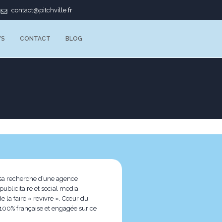
contact@pitchville.fr
WS
CONTACT
BLOG
s sa recherche d’une agence
ublicitaire et social media
 la faire « revivre ». Cœur du
 100% française et engagée sur ce