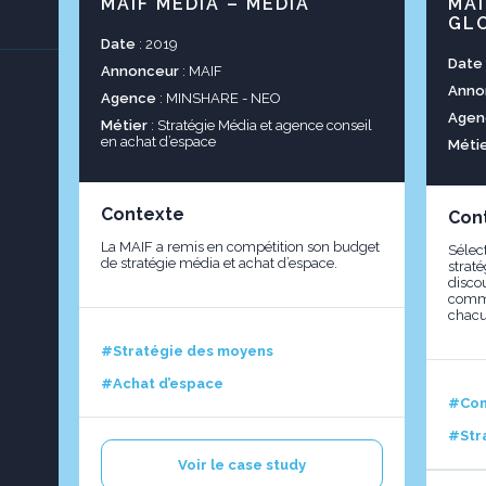
MAIF MEDIA – MEDIA
MAI
GL
Date
: 2019
Date
Annonceur
: MAIF
Anno
Agence
: MINSHARE - NEO
Agen
Métier
: Stratégie Média et agence conseil
en achat d’espace
Méti
Contexte
Con
La MAIF a remis en compétition son budget
Sélec
de stratégie média et achat d’espace.
strat
disco
commu
chacu
#Stratégie des moyens
#Achat d’espace
#Com
#Str
Voir le case study