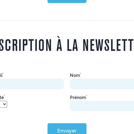
SCRIPTION À LA NEWSLET
*
*
il
Nom
*
*
ité
Prénom
Envoyer