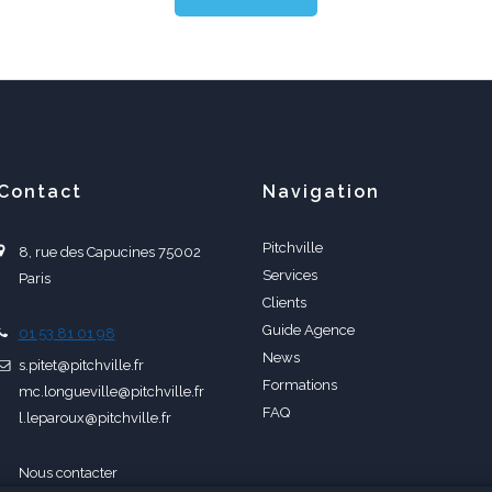
Contact
Navigation
Pitchville
8, rue des Capucines 75002
Services
Paris
Clients
Guide Agence
01 53 81 01 98
News
s.pitet@pitchville.fr
Formations
mc.longueville@pitchville.fr
FAQ
l.leparoux@pitchville.fr
Nous contacter