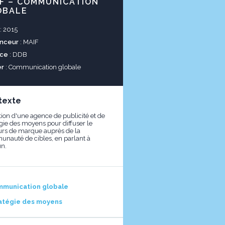
F – COMMUNICATION
OBALE
: 2015
nceur
: MAIF
ce
: DDB
er
: Communication globale
texte
tion d'une agence de publicité et de
égie des moyens pour diffuser le
urs de marque auprès de la
nauté de cibles, en parlant à
n.
munication globale
atégie des moyens