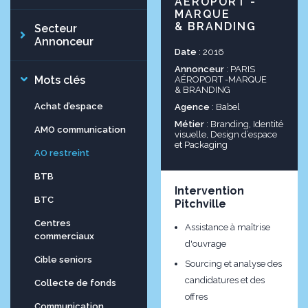
AÉROPORT -
MARQUE
& BRANDING
Secteur
Annonceur
Date
: 2016
Annonceur
: PARIS
Mots clés
AÉROPORT -MARQUE
& BRANDING
Achat d’espace
Agence
: Babel
Métier
: Branding, Identité
AMO communication
visuelle, Design d’espace
et Packaging
AO restreint
BTB
Intervention
BTC
Pitchville
Centres
Assistance à maîtrise
commerciaux
d'ouvrage
Cible seniors
Sourcing et analyse des
candidatures et des
Collecte de fonds
offres
Communication