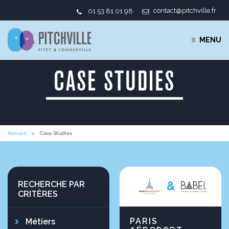
contact@pitchville.fr
01 53 81 01 98
MENU
CASE STUDIES
Accueil
Case Studies
RECHERCHE PAR
CRITÈRES
PARIS
Métiers