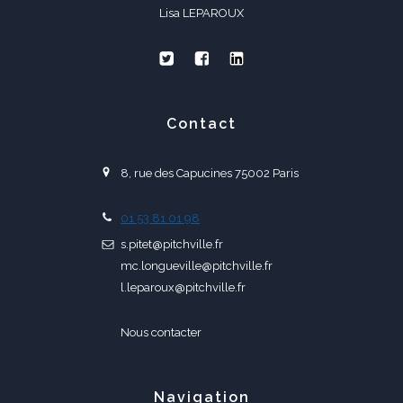
Lisa LEPAROUX
Contact
8, rue des Capucines 75002 Paris
01 53 81 01 98
s.pitet@pitchville.fr
mc.longueville@pitchville.fr
l.leparoux@pitchville.fr
Nous contacter
Navigation