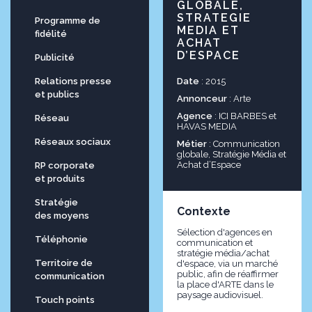
GLOBALE,
STRATEGIE
Programme de
MEDIA ET
fidélité
ACHAT
D’ESPACE
Publicité
Date
: 2015
Relations presse
et publics
Annonceur
: Arte
Agence
: ICI BARBES et
Réseau
HAVAS MEDIA
Réseaux sociaux
Métier
: Communication
globale, Stratégie Média et
Achat d’Espace
RP corporate
et produits
Stratégie
Contexte
des moyens
Sélection d'agences en
Téléphonie
communication et
stratégie média/achat
Territoire de
d'espace, via un marché
public, afin de réaffirmer
communication
la place d'ARTE dans le
paysage audiovisuel.
Touch points