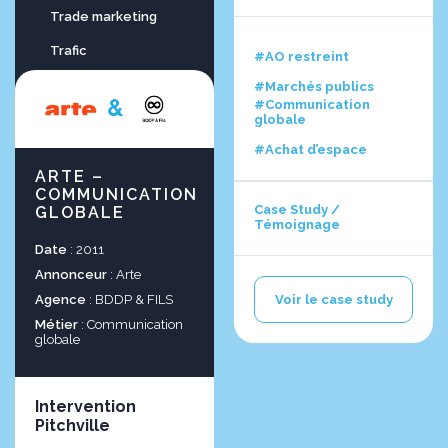
Trade marketing
Trafic
#AO restreint
TV
#Marchés publics
#Communication
globale
#Achat d’espace
ARTE –
COMMUNICATION
Case Study /
GLOBALE
Témoignage
Date
: 2011
Annonceur
: Arte
Agence
: BDDP & FILS
Voir le case study
Métier
: Communication
globale
Intervention
Pitchville