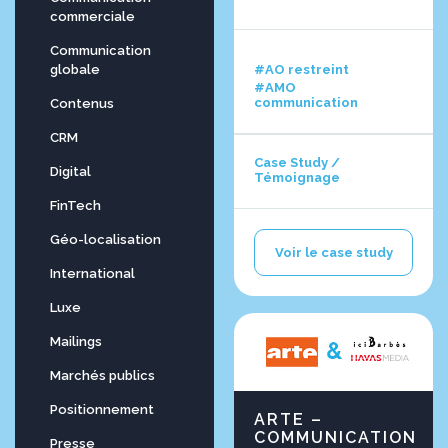
commerciale
Communication
#AO restreint
globale
#AMO
communication
Contenus
CRM
Case Study /
Digital
Témoignage
FinTech
Géo-localisation
Voir le case study
International
Luxe
Mailings
Marchés publics
Positionnement
ARTE –
COMMUNICATION
Presse