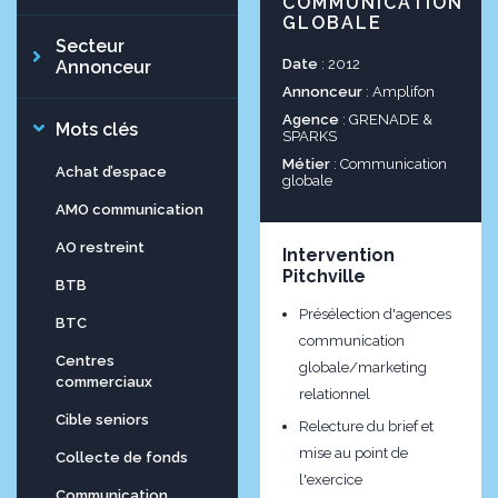
COMMUNICATION
GLOBALE
Secteur
Date
: 2012
Annonceur
Annonceur
: Amplifon
Agence
: GRENADE &
Mots clés
SPARKS
Métier
: Communication
Achat d’espace
globale
AMO communication
AO restreint
Intervention
Pitchville
BTB
Présélection d'agences
BTC
communication
Centres
globale/marketing
commerciaux
relationnel
Cible seniors
Relecture du brief et
mise au point de
Collecte de fonds
l'exercice
Communication