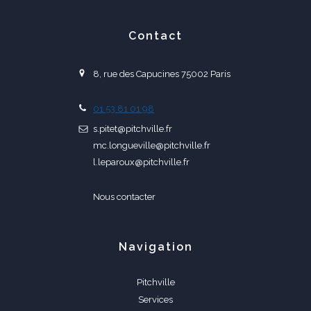
Contact
8, rue des Capucines 75002 Paris
01 53 81 01 98
s.pitet@pitchville.fr
mc.longueville@pitchville.fr
l.leparoux@pitchville.fr
Nous contacter
Navigation
Pitchville
Services