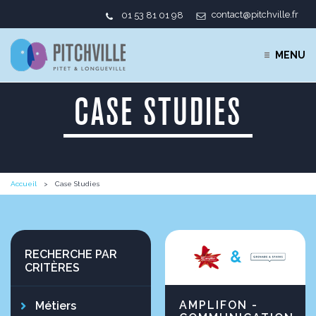
contact@pitchville.fr
01 53 81 01 98
MENU
CASE STUDIES
Accueil
Case Studies
RECHERCHE PAR
CRITÈRES
AMPLIFON -
Métiers