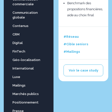
Benchmark des
commerciale
propositions financières,
Communication
aide au choix final
globale
Contenus
CRM
#Réseau
Digital
#Cible seniors
FinTech
#Mailings
Géo-localisation
International
Voir le case study
Luxe
Mailings
Marchés publics
Positionnement
Presse