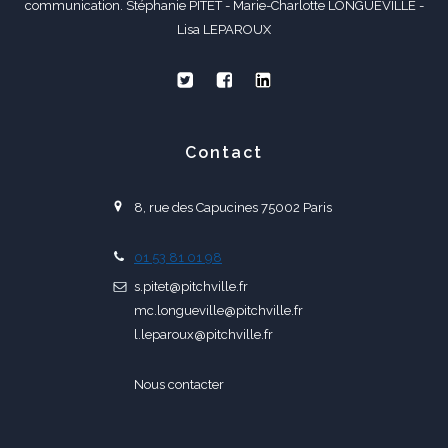
communication. Stéphanie PITET - Marie-Charlotte LONGUEVILLE -
Lisa LEPAROUX
Contact
8, rue des Capucines 75002 Paris
01 53 81 01 98
s.pitet@pitchville.fr
mc.longueville@pitchville.fr
l.leparoux@pitchville.fr
Nous contacter