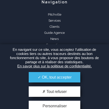
Navigation
Pitchville
Services
Clients
Guide Agence
News
Formations
En navigant sur ce site, vous acceptez l’utilisation de
FAQ
cookies tiers ou autres traceurs destinés au bon
fonctionnement du site, à vous proposer des boutons de
partage et à réaliser des statistiques.
En savoir plus sur la politique de confidentialité.
OK, tout accepter
Espace Agence
Tout refuser
Personnaliser
-
Politique de confidentialité
Plan du site