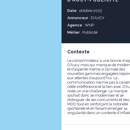
Date
: octobre 2023
Annonceur
: D’AUCY
Agence
: WNP
Métier
: Publicité
Contexte
Le consommateur a une bonne ima
D’Aucy mais qui manque de modern
et d’aspérité même si l’arrivée des
nouvelles gammes engagées répon
aux attentes d’aujourd’hui. La
communication n’arrive pas à casser
cette indifférence et le lien avec D’A
reste un vrai challenge. La marque
souhait donc se moderniser et se
distinguer de ses concurrents et des
MDD tout en renforçant la notoriété
spontanée et en faisant émerger sa
singularité dans un contexte d’inflati