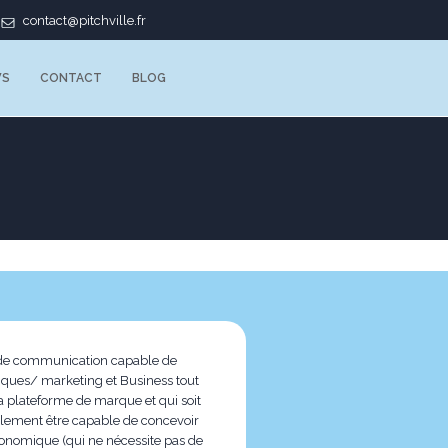
contact@pitchville.fr
WS
CONTACT
BLOG
ce de communication capable de
iques/ marketing et Business tout
la plateforme de marque et qui soit
alement être capable de concevoir
conomique (qui ne nécessite pas de