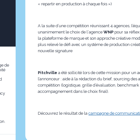
« repartir en production à chaque fois »)
A la suite d’une compétition réunissant 4 agences, l’éq
unanimement le choix de l‘agence
WNP
pour sa réflex
la plateforme de marque et son approche créative mod
plus relevé le défi avec un système de production créati
nouvelle signature
ge de
ité
Pitchville
a été sollicité lors de cette mission pour 
l’annonceur : aide à la rédaction du brief, sourcing des 
d
compétition (logistique, grille d’évaluation, benchmark 
accompagnement dans le choix final).
ucy
Découvrez le résultat de la
campagne de communicat
on.