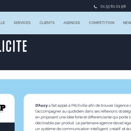
01 53 81 01 98
LLE
SERVICES
CLIENTS
AGENCES
COMPÉTITION
NE
ICITE
D’Aucy
a fait appel à Pitchville afin de trouver l’agen
l’accompagner au quotidien dans ses réflexions stratég
en proposant une idée forte et differenciante qui porte 
déclinable par produit. Le partenaire agence devait ég
un système de communication intelligent, créatif, et é