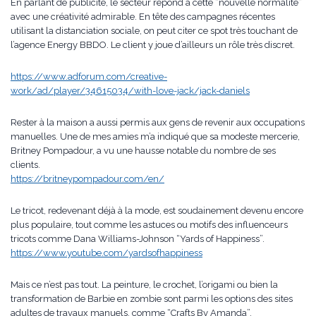
En parlant de publicité, le secteur répond à cette “nouvelle normalité”
avec une créativité admirable. En tête des campagnes récentes
utilisant la distanciation sociale, on peut citer ce spot très touchant de
l’agence Energy BBDO. Le client y joue d’ailleurs un rôle très discret.
https://www.adforum.com/creative-
work/ad/player/34615034/with-love-jack/jack-daniels
Rester à la maison a aussi permis aux gens de revenir aux occupations
manuelles. Une de mes amies m’a indiqué que sa modeste mercerie,
Britney Pompadour, a vu une hausse notable du nombre de ses
clients.
https://britneypompadour.com/en/
Le tricot, redevenant déjà à la mode, est soudainement devenu encore
plus populaire, tout comme les astuces ou motifs des influenceurs
tricots comme Dana Williams-Johnson “Yards of Happiness”.
https://www.youtube.com/yardsofhappiness
Mais ce n’est pas tout. La peinture, le crochet, l’origami ou bien la
transformation de Barbie en zombie sont parmi les options des sites
adultes de travaux manuels, comme “Crafts By Amanda”.