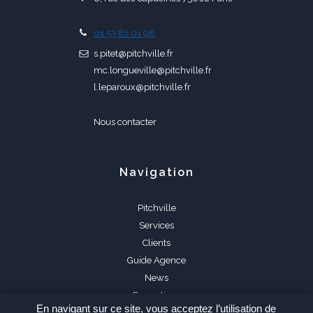
01 53 81 01 98
s.pitet@pitchville.fr
mc.longueville@pitchville.fr
l.leparoux@pitchville.fr
Nous contacter
Navigation
Pitchville
Services
Clients
Guide Agence
News
Formations
En navigant sur ce site, vous acceptez l’utilisation de
FAQ