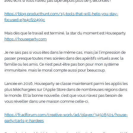
avez écrit si vous n’avez pas tapé depuis plus de 5 secondes !
https://blog.producthunt.com/15-tools-that-will-help-you-stay-
focused-e7e4cf22499c
Mais dès que le travail est terminé, la star du moment est Houseparty.
https://houseparty.com
Je ne sais pas si vous êtes dans le même cas, mais j’ai l’impression de
passer presque toutes mes soirées dans des apéritifs virtuels avec la
famille ou les amis. Ce n’est peut-être pas bon pour mon système
immunitaire, mais le moral compte aussi pour beaucoup.
Lancée en 2016, Houseparty se classe maintenant parmi les applis les
plus téléchargées sur l’Apple Store dans de nombreuses régions dans
le monde. Et la bonne nouvelle, c’est que vous n’avez pas besoin de
vous réveiller dans une maison comme celle-ci.
https://fr.adforum.com/creative-work/ad/player/34508501/house-
party/carls-jr-hardees