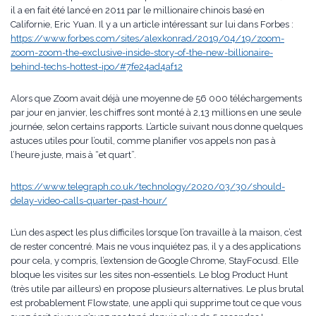
il a en fait été lancé en 2011 par le millionaire chinois basé en
Californie, Eric Yuan. Il y a un article intéressant sur lui dans Forbes :
https://www.forbes.com/sites/alexkonrad/2019/04/19/zoom-
zoom-zoom-the-exclusive-inside-story-of-the-new-billionaire-
behind-techs-hottest-ipo/#7fe24ad4af12
Alors que Zoom avait déjà une moyenne de 56 000 téléchargements
par jour en janvier, les chiffres sont monté à 2,13 millions en une seule
journée, selon certains rapports. L’article suivant nous donne quelques
astuces utiles pour l’outil, comme planifier vos appels non pas à
l’heure juste, mais à “et quart”.
https://www.telegraph.co.uk/technology/2020/03/30/should-
delay-video-calls-quarter-past-hour/
L’un des aspect les plus difficiles lorsque l’on travaille à la maison, c’est
de rester concentré. Mais ne vous inquiétez pas, il y a des applications
pour cela, y compris, l’extension de Google Chrome, StayFocusd. Elle
bloque les visites sur les sites non-essentiels. Le blog Product Hunt
(très utile par ailleurs) en propose plusieurs alternatives. Le plus brutal
est probablement Flowstate, une appli qui supprime tout ce que vous