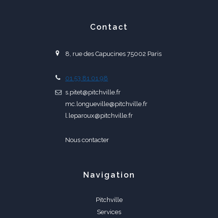
Contact
8, rue des Capucines 75002 Paris
01 53 81 01 98
s.pitet@pitchville.fr
mc.longueville@pitchville.fr
l.leparoux@pitchville.fr
Nous contacter
Navigation
Pitchville
Services