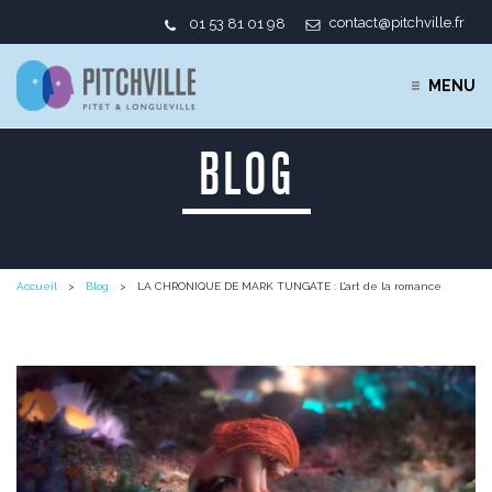
contact@pitchville.fr
01 53 81 01 98
MENU
BLOG
Accueil
Blog
LA CHRONIQUE DE MARK TUNGATE : L’art de la romance