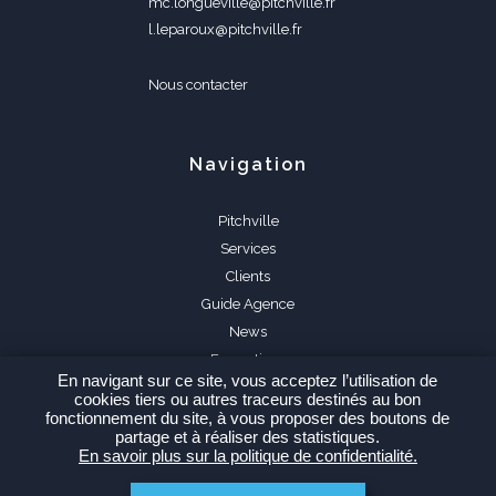
mc.longueville@pitchville.fr
l.leparoux@pitchville.fr
Nous contacter
Navigation
Pitchville
Services
Clients
Guide Agence
News
Formations
En navigant sur ce site, vous acceptez l’utilisation de
FAQ
cookies tiers ou autres traceurs destinés au bon
fonctionnement du site, à vous proposer des boutons de
partage et à réaliser des statistiques.
En savoir plus sur la politique de confidentialité.