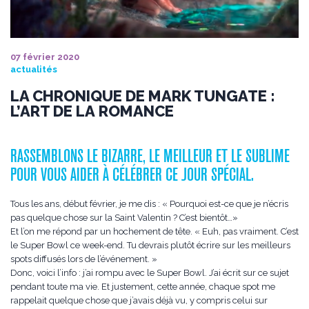
07 février 2020
actualités
LA CHRONIQUE DE MARK TUNGATE :
L’ART DE LA ROMANCE
RASSEMBLONS LE BIZARRE, LE MEILLEUR ET LE SUBLIME
POUR VOUS AIDER À CÉLÉBRER CE JOUR SPÉCIAL.
Tous les ans, début février, je me dis : « Pourquoi est-ce que je n’écris
pas quelque chose sur la Saint Valentin ? C’est bientôt…»
Et l’on me répond par un hochement de tête. « Euh, pas vraiment. C’est
le Super Bowl ce week-end. Tu devrais plutôt écrire sur les meilleurs
spots diffusés lors de l’événement. »
Donc, voici l’info : j’ai rompu avec le Super Bowl. J’ai écrit sur ce sujet
pendant toute ma vie. Et justement, cette année, chaque spot me
rappelait quelque chose que j’avais déjà vu, y compris celui sur