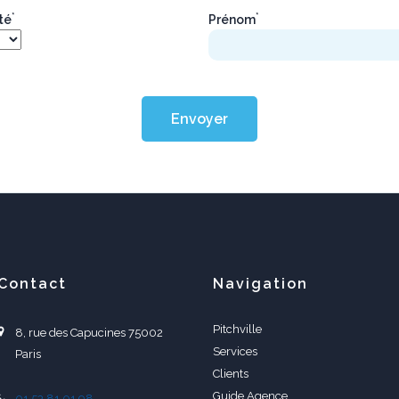
*
*
ité
Prénom
Envoyer
Contact
Navigation
Pitchville
8, rue des Capucines 75002
Services
Paris
Clients
Guide Agence
01 53 81 01 98