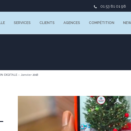
01 53 81 01 98
LLE
SERVICES
CLIENTS
AGENCES
COMPÉTITION
NE
 DIGITALE – Janvier 2018
–