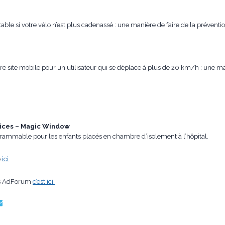
ble si votre vélo n’est plus cadenassé : une manière de faire de la prévention
otre site mobile pour un utilisateur qui se déplace à plus de 20 km/h : une
rvices – Magic Window
rammable pour les enfants placés en chambre d’isolement à l’hôpital.
e
ici
ons AdForum
c’est ici.