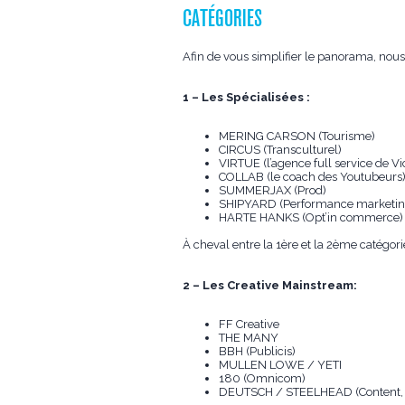
CATÉGORIES
Afin de vous simplifier le panorama, nous
1 – Les Spécialisées :
MERING CARSON (Tourisme)
CIRCUS (Transculturel)
VIRTUE (l’agence full service de Vi
COLLAB (le coach des Youtubeurs
SUMMERJAX (Prod)
SHIPYARD (Performance marketin
HARTE HANKS (Opt’in commerce)
À cheval entre la 1ère et la 2ème catégo
2 – Les Creative Mainstream:
FF Creative
THE MANY
BBH (Publicis)
MULLEN LOWE / YETI
180 (Omnicom)
DEUTSCH / STEELHEAD (Content, 