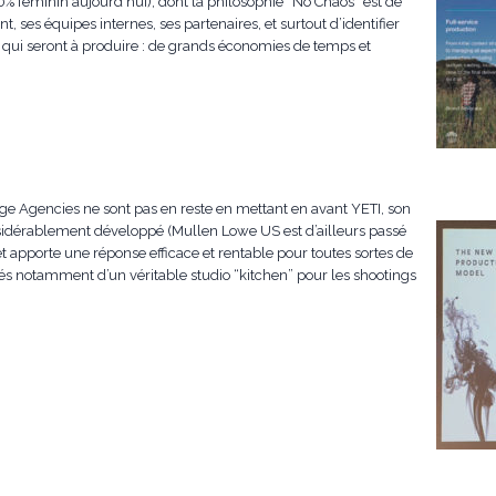
0% féminin aujourd’hui), dont la philosophie “No Chaos” est de
t, ses équipes internes, ses partenaires, et surtout d’identifier
s qui seront à produire : de grands économies de temps et
e Agencies ne sont pas en reste en mettant en avant YETI, son
onsidérablement développé (Mullen Lowe US est d’ailleurs passé
 apporte une réponse efficace et rentable pour toutes sortes de
és notamment d’un véritable studio “kitchen” pour les shootings