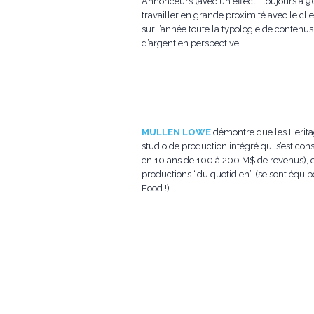
Annonceurs (avec un effectif toujours à 9
travailler en grande proximité avec le clien
sur l’année toute la typologie de contenu
d’argent en perspective.
MULLEN LOWE
démontre que les Heritag
studio de production intégré qui s’est c
en 10 ans de 100 à 200 M$ de revenus), et
productions “du quotidien” (se sont équip
Food !).