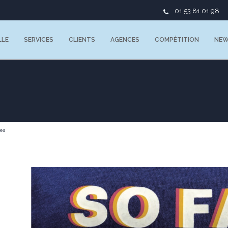
01 53 81 01 98
LLE
SERVICES
CLIENTS
AGENCES
COMPÉTITION
NE
es