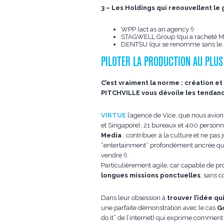
3 – Les Holdings qui renouvellent le 
WPP (act as an agency !)
STAGWELL Group (qui a racheté M
DENTSU (qui se renomme sans l
PILOTER LA PRODUCTION AU PLUS
C’est vraiment la norme : création e
PITCHVILLE vous dévoile les tendan
VIRTUE
l’agence de Vice, que nous avio
et Singapore), 21 bureaux et 400 personne
Media
: contribuer à la culture et ne pas 
“entertainment” profondément ancrée qu’
vendre !).
Particulièrement agile, car capable de pr
longues missions ponctuelles
, sans c
Dans leur obsession à
trouver l’idée qu
une parfaite démonstration avec le cas
G
do it” de l’internet) qui exprime commen