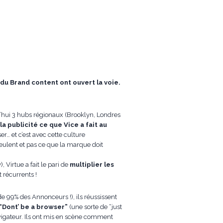
du Brand content ont ouvert la voie.
’hui 3 hubs régionaux (Brooklyn, Londres
la publicité ce que Vice a fait au
er… et c’est avec cette culture
ulent et pas ce que la marque doit
Virtue a fait le pari de
multiplier les
t récurrents !
 99% des Annonceurs !), ils réussissent
“Dont’ be a browser”
(une sorte de “just
vigateur. Ils ont mis en scène comment