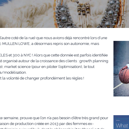
’autre coté de la rue) que nous avions déjà rencontré lors d’une
ec MULLEN LOWE, a désormais repris son autonomie, mais
 et 300 à NYC ! Alors que cette donnée est parfois identifiée
t organisé autour de la croissance des clients : growth planning
e), market science (pour en piloter l’optimisation), le tout
ta/modélisation.
ont la volonté de changer profondément les règles !
te semaine, prouve que l’on n’a pas besoin d’être très grand pour
e maison de production créée en 2013 par des femmes ex-