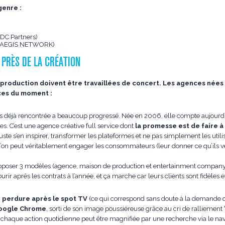
genre :
DC Partners)
e AEGIS NETWORK)
 PRÈS DE LA CRÉATION
t production doivent être travaillées de concert. Les agences nées 
ces du moment :
ns déjà rencontrée a beaucoup progressé. Née en 2006, elle compte aujourd
s. C’est une agence créative full service dont
la promesse est de faire à 
juste s’en inspirer, transformer les plateformes et ne pas simplement les utilis
on peut véritablement engager les consommateurs (leur donner ce qu’ils ve
oposer 3 modèles (agence, maison de production et entertainment company), 
ourir après les contrats à l’année, et ça marche car leurs clients sont fidèles e
i perdure après le spot TV
(ce qui correspond sans doute à la demande de
oogle Chrome
, sorti de son image poussiéreuse grâce au cri de ralliement
t chaque action quotidienne peut être magnifiée par une recherche via le na