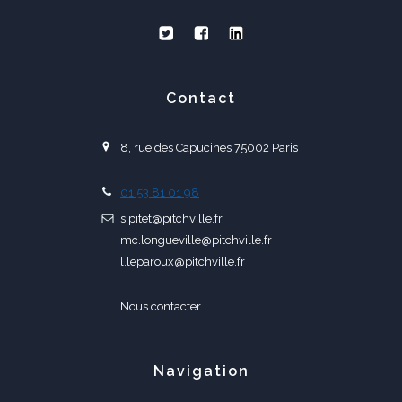
Contact
8, rue des Capucines 75002 Paris
01 53 81 01 98
s.pitet@pitchville.fr
mc.longueville@pitchville.fr
l.leparoux@pitchville.fr
Nous contacter
Navigation