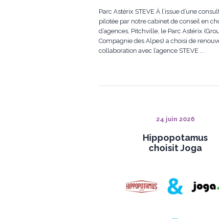
DE ROADY
ROADY
GLORY PARIS À l’issue d’une
compétition pilotée par notre cabinet de c
en choix d’agences Pitchville, Roady, l’en
de centres auto du Groupement des
Mousquetaires, a confié à Glory Paris la r
de sa commun...
24 juin 2026
Hippopotamus
choisit Joga