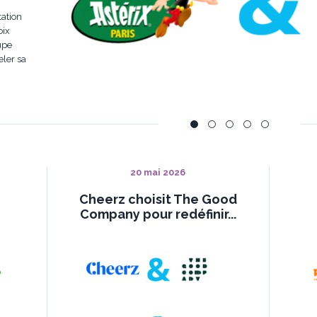
onseil
seigne
efonte
20 mai 2026
Cheerz choisit The Good
Company pour redéfinir...