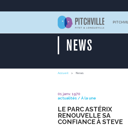
PITCHVI
NEWS
Accueil
News
30 juin 2026
actualités / À la une
GLORY PARIS REMPO
LE BUDGET
COMMUNICATION