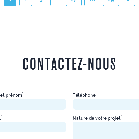
1
2
3
…
27
28
29
»
CONTACTEZ-NOUS
*
et prénom
Téléphone
*
*
l
Nature de votre projet