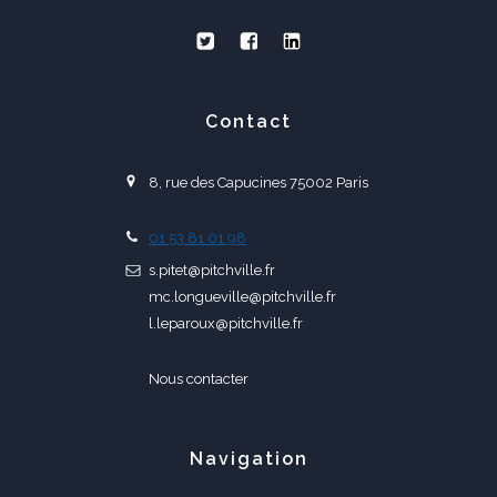
Contact
8, rue des Capucines 75002 Paris
01 53 81 01 98
s.pitet@pitchville.fr
mc.longueville@pitchville.fr
l.leparoux@pitchville.fr
Nous contacter
Navigation