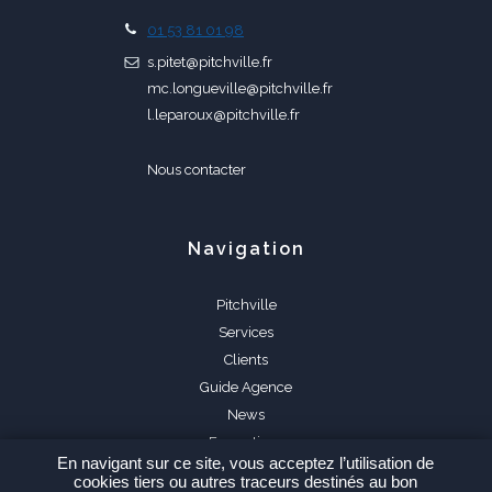
01 53 81 01 98
s.pitet@pitchville.fr
mc.longueville@pitchville.fr
l.leparoux@pitchville.fr
Nous contacter
Navigation
Pitchville
Services
Clients
Guide Agence
News
Formations
En navigant sur ce site, vous acceptez l’utilisation de
FAQ
cookies tiers ou autres traceurs destinés au bon