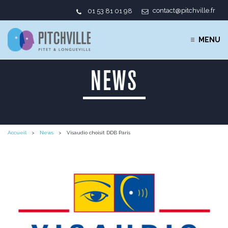
contact@pitchville.fr
01 53 81 01 98
MENU
NEWS
Accueil
News
Visaudio choisit DDB Paris