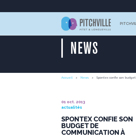
PITCHVI
NEWS
Accueil
News
Spontex confie son budge
01 oct. 2013
actualités
SPONTEX CONFIE SON
BUDGET DE
COMMUNICATION À