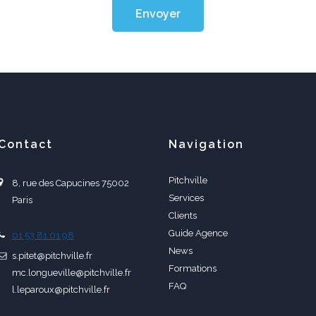
Envoyer
Contact
Navigation
Pitchville
8, rue des Capucines 75002
Services
Paris
Clients
Guide Agence
01 53 81 01 98
News
s.pitet@pitchville.fr
Formations
mc.longueville@pitchville.fr
FAQ
l.leparoux@pitchville.fr