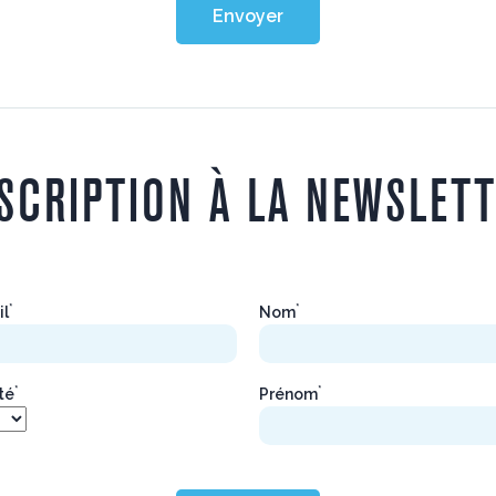
Envoyer
SCRIPTION À LA NEWSLET
*
*
il
Nom
*
*
ité
Prénom