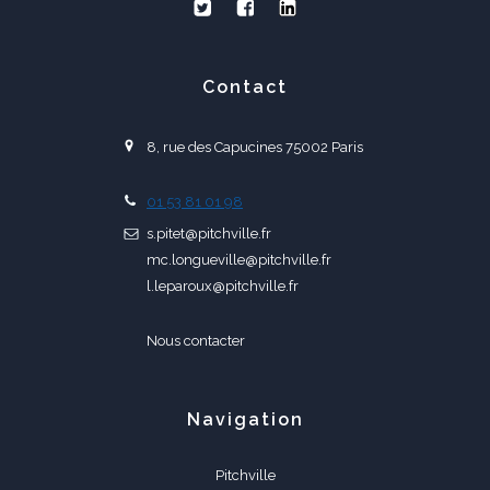
Contact
8, rue des Capucines 75002 Paris
01 53 81 01 98
s.pitet@pitchville.fr
mc.longueville@pitchville.fr
l.leparoux@pitchville.fr
Nous contacter
Navigation
Pitchville