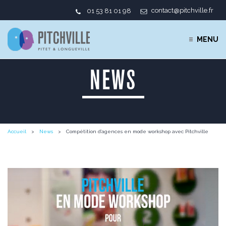
contact@pitchville.fr
01 53 81 01 98
MENU
NEWS
Accueil
News
Compétition d’agences en mode workshop avec Pitchville