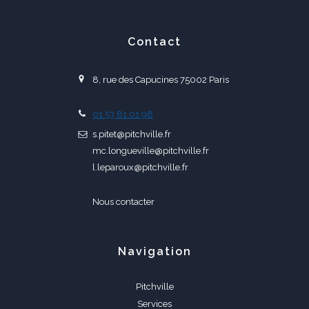
Contact
8, rue des Capucines 75002 Paris
01 53 81 01 98
s.pitet@pitchville.fr
mc.longueville@pitchville.fr
l.leparoux@pitchville.fr
Nous contacter
Navigation
Pitchville
Services