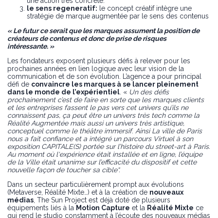
une action très concrète.
le sens regeneratif:
le concept créatif intègre une
stratégie de marque augmentée par le sens des contenus
« Le futur ce serait que les marques assument la position de
créateurs de contenus et donc de prise de risques
intéressante. »
Les fondateurs exposent plusieurs défis à relever pour les
prochaines années en lien logique avec leur vision de la
communication et de son évolution. L’agence a pour principal
défi de
convaincre les marques à se lancer pleinement
dans le monde de l’expérientiel
. «
Un des défis
prochainement c’est de faire en sorte que les marques clients
et les entreprises fassent le pas vers cet univers qu’ils ne
connaissent pas, ça peut être un univers très tech comme la
Réalité Augmentée mais aussi un univers très artistique,
conceptuel comme le théâtre immersif
.
Ainsi La ville de Paris
nous a fait confiance et a intégré un parcours Virtuel à son
exposition CAPITALE(S) portée sur l’histoire du street-art à Paris.
Au moment où l‘expérience était installée et en ligne, l’équipe
de la Ville était unanime sur l’efficacité du dispositif et cette
nouvelle façon de toucher sa cible“.
Dans un secteur particulièrement prompt aux évolutions
(Metaverse, Réalité Mixte…) et à la création de
nouveaux
médias
, The Sun Project est déjà doté de plusieurs
équipements liés à la
Motion Capture
et la
Réalité Mixte
ce
qui rend le studio constamment à l’écoute des nouveaux médias