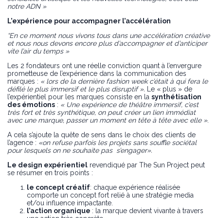
notre ADN »
L’expérience pour accompagner l’accélération
“En ce moment nous vivons tous dans une accélération créative
et nous nous devons encore plus d’accompagner et d’anticiper
vite l’air du temps »
Les 2 fondateurs ont une réelle conviction quant à l’envergure
prometteuse de l’expérience dans la communication des
marques :
« lors de la dernière fashion week c’était à qui fera le
défilé le plus immersif et le plus disruptif ».
Le « plus » de
l’expérientiel pour les marques consiste en la
synthétisation
des émotions
:
« Une expérience de théâtre immersif, c’est
très fort et très synthétique, on peut créer un lien immédiat
avec une marque, passer un moment en tête à tête avec elle »
.
A cela s’ajoute la quête de sens dans le choix des clients de
l’agence :
«on refuse parfois les projets sans souffle sociétal
pour lesquels on ne souhaite pas s’engager».
Le design expérientiel
revendiqué par The Sun Project peut
se résumer en trois points :
le concept créatif
: chaque expérience réalisée
comporte un concept fort relié à une stratégie media
et/ou influence impactante.
l’action organique
: la marque devient vivante à travers