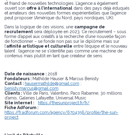
et friand de nouvelles technologies. L’agence a également
ouvert son
offre à l’international
dans des pays déjà éduqués
et amateurs des nouvelles formes expérientielles que l’agence
peut proposer (Amérique du Nord, pays nordiques, UK).
Dans la logique de ces visions, une
campagne de
recrutement
sera déployée en 2023. Ce recrutement – sous
forme d’appel aux créatifs à la recherche d’une nouvelle façon
de fonctionner – se fonde non pas sur le diplôme mais sur
l’
affinité artistique et culturelle
entre l’équipe et le nouveau
talent : l’agence ne se s’identifie pas comme une machine de
contenus mais plutôt en tant que créateur de sens.
Date de naissance :
2018
Fondateurs :
Mathilde Hauser & Marcus Benisty
Contact :
hausermathilde@gmail.com
;
benisty.marcus@gmail.com
Clients :
Ville de Paris, Valentino, Paco Rabanne, 30 millions
d’amis, Galeries Lafayette, Universal Music
Site internet :
https://thesunproject.fr/fr/
Fiche Adforum :
https://fr.adforum.com/agency/6704356/profile/the-sun-
project