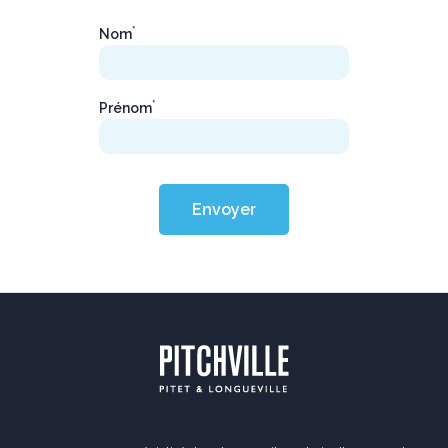
*
Nom
*
Prénom
Envoyer