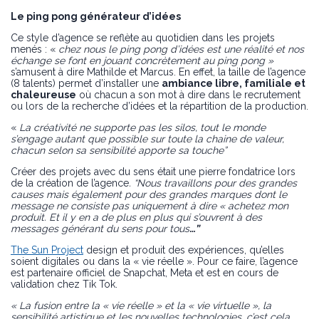
Le ping pong générateur d’idées
Ce style d’agence se reflète au quotidien dans les projets
menés : «
chez nous le ping pong d’idées est une réalité et nos
échange se font en jouant concrètement au ping pong »
s’amusent à dire Mathilde et Marcus. En effet, la taille de l’agence
(8 talents) permet d’installer une
ambiance libre, familiale et
chaleureuse
où chacun a son mot à dire dans le recrutement
ou lors de la recherche d’idées et la répartition de la production.
«
La créativité ne supporte pas les silos, tout le monde
s’engage autant que possible sur toute la chaine de valeur,
chacun selon sa sensibilité apporte sa touche”
Créer des projets avec du sens était une pierre fondatrice lors
de la création de l’agence
. “Nous travaillons pour des grandes
causes mais également pour des grandes marques dont le
message ne consiste pas uniquement à dire « achetez mon
produit. Et il y en a de plus en plus qui s’ouvrent à des
messages générant du sens pour tous
…”
The Sun Project
design et produit des expériences, qu’elles
soient digitales ou dans la « vie réelle ». Pour ce faire, l’agence
est partenaire officiel de Snapchat, Meta et est en cours de
validation chez Tik Tok.
« La fusion entre la « vie réelle » et la « vie virtuelle », la
sensibilité artistique et les nouvelles technologies, c’est cela