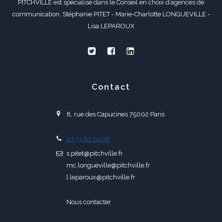
PITCHVILLE est spécialisé dans le Conseil en choix d’agences de
communication. Stéphanie PITET - Marie-Charlotte LONGUEVILLE -
Lisa LEPAROUX
Contact
8, rue des Capucines 75002 Paris
01 53 81 01 98
s.pitet@pitchville.fr
mc.longueville@pitchville.fr
l.leparoux@pitchville.fr
Nous contacter