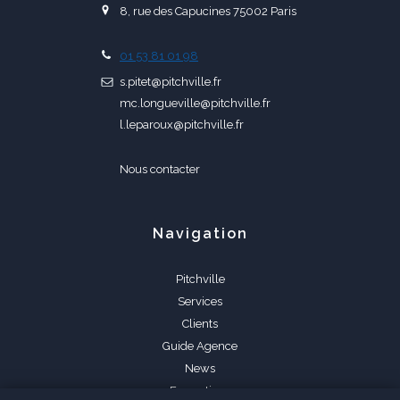
8, rue des Capucines 75002 Paris
01 53 81 01 98
s.pitet@pitchville.fr
mc.longueville@pitchville.fr
l.leparoux@pitchville.fr
Nous contacter
Navigation
Pitchville
Services
Clients
Guide Agence
News
Formations