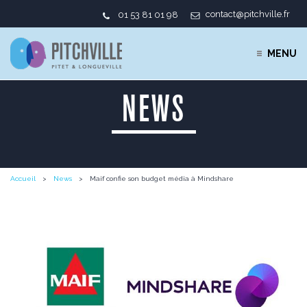
contact@pitchville.fr
01 53 81 01 98
MENU
NEWS
Accueil
News
Maif confie son budget média à Mindshare