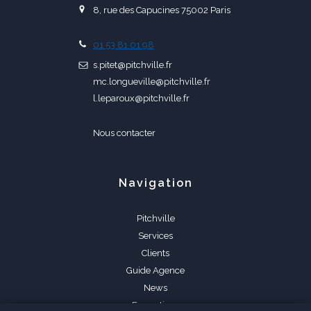
8, rue des Capucines 75002 Paris
01 53 81 01 98
s.pitet@pitchville.fr
mc.longueville@pitchville.fr
l.leparoux@pitchville.fr
Nous contacter
Navigation
Pitchville
Services
Clients
Guide Agence
News
Formations