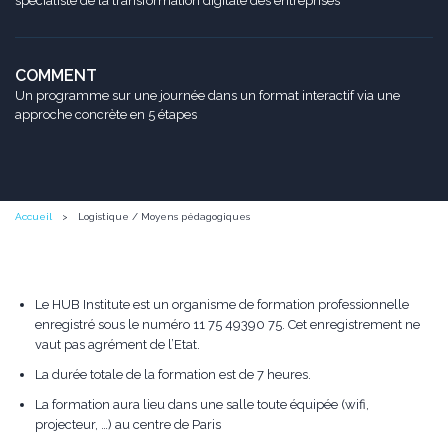
spécialiste de la transformation digitale des entreprises
COMMENT
Un programme sur une journée dans un format interactif via une
approche concrète en 5 étapes
Accueil
Logistique / Moyens pédagogiques
Le HUB Institute est un organisme de formation professionnelle
enregistré sous le numéro 11 75 49390 75. Cet enregistrement ne
vaut pas agrément de l’Etat.
La durée totale de la formation est de 7 heures.
La formation aura lieu dans une salle toute équipée (wifi,
projecteur, …) au centre de Paris