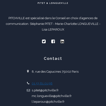
PITCHVILLE est spécialisé dans le Conseil en choix d’agences de
communication. Stéphanie PITET - Marie-Charlotte LONGUEVILLE -
Lisa LEPAROUX
Contact
8, rue des Capucines 75002 Paris
01 53 81 01 98
s.pitet@pitchville.fr
mc.longueville@pitchville.fr
l.leparoux@pitchville.fr