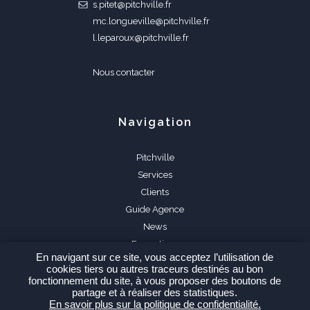
s.pitet@pitchville.fr
mc.longueville@pitchville.fr
l.leparoux@pitchville.fr
Nous contacter
Navigation
Pitchville
Services
Clients
Guide Agence
News
Formations
En navigant sur ce site, vous acceptez l’utilisation de
FAQ
cookies tiers ou autres traceurs destinés au bon
fonctionnement du site, à vous proposer des boutons de
partage et à réaliser des statistiques.
En savoir plus sur la politique de confidentialité.