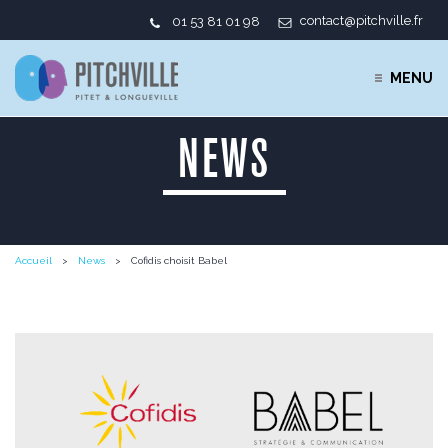
contact@pitchville.fr
01 53 81 01 98
MENU
NEWS
Accueil
News
Cofidis choisit Babel