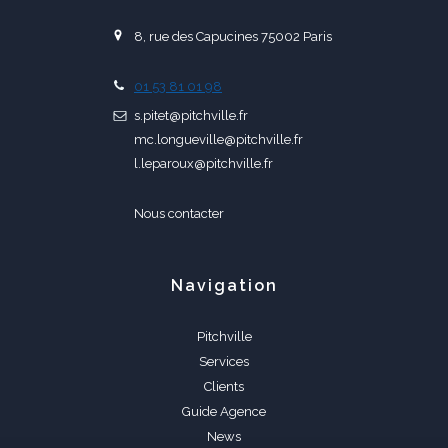
8, rue des Capucines 75002 Paris
01 53 81 01 98
s.pitet@pitchville.fr
mc.longueville@pitchville.fr
l.leparoux@pitchville.fr
Nous contacter
Navigation
Pitchville
Services
Clients
Guide Agence
News