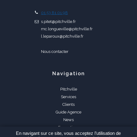
01 53 81 01 98
s.pitet@pitchville.fr
mc.longueville@pitchville.fr
l.leparoux@pitchville.fr
Nous contacter
Navigation
Pitchville
Services
Clients
Guide Agence
News
Formations
En navigant sur ce site, vous acceptez l’utilisation de
FAQ