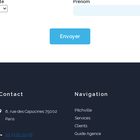
*
*
ité
Prénom
Envoyer
Contact
Navigation
Pitchville
8, rue des Capucines 75002
Services
Paris
Clients
Guide Agence
01 53 81 01 98