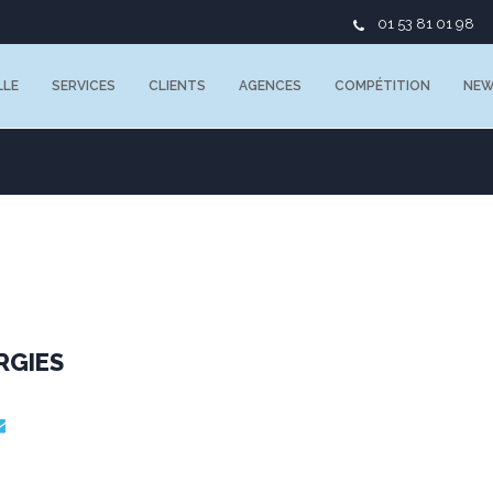
01 53 81 01 98
LLE
SERVICES
CLIENTS
AGENCES
COMPÉTITION
NE
RGIES