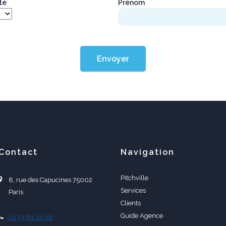
*
*
ité
Prénom
Envoyer
Contact
Navigation
Pitchville
8, rue des Capucines 75002
Services
Paris
Clients
Guide Agence
01 53 81 01 98