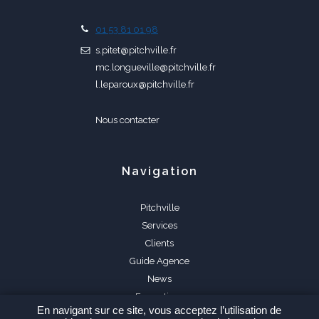
01 53 81 01 98
s.pitet@pitchville.fr
mc.longueville@pitchville.fr
l.leparoux@pitchville.fr
Nous contacter
Navigation
Pitchville
Services
Clients
Guide Agence
News
Formations
En navigant sur ce site, vous acceptez l’utilisation de
FAQ