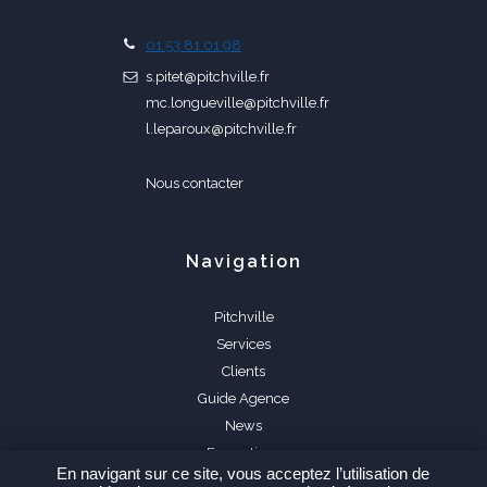
01 53 81 01 98
s.pitet@pitchville.fr
mc.longueville@pitchville.fr
l.leparoux@pitchville.fr
Nous contacter
Navigation
Pitchville
Services
Clients
Guide Agence
News
Formations
En navigant sur ce site, vous acceptez l’utilisation de
FAQ