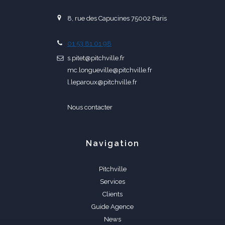
8, rue des Capucines 75002 Paris
01 53 81 01 98
s.pitet@pitchville.fr
mc.longueville@pitchville.fr
l.leparoux@pitchville.fr
Nous contacter
Navigation
Pitchville
Services
Clients
Guide Agence
News