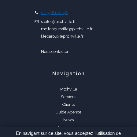
01 53 81 01 98
s.pitet@pitchville.fr
mc.longueville@pitchville.fr
l.leparoux@pitchville.fr
Nous contacter
Navigation
Pitchville
Services
Clients
Guide Agence
News
Formations
En navigant sur ce site, vous acceptez l’utilisation de
FAQ