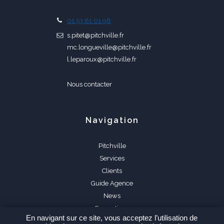
01 53 81 01 98
s.pitet@pitchville.fr
mc.longueville@pitchville.fr
l.leparoux@pitchville.fr
Nous contacter
Navigation
Pitchville
Services
Clients
Guide Agence
News
Formations
En navigant sur ce site, vous acceptez l’utilisation de
FAQ