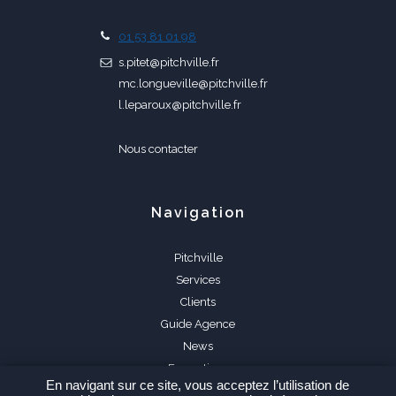
01 53 81 01 98
s.pitet@pitchville.fr
mc.longueville@pitchville.fr
l.leparoux@pitchville.fr
Nous contacter
Navigation
Pitchville
Services
Clients
Guide Agence
News
Formations
En navigant sur ce site, vous acceptez l’utilisation de
FAQ