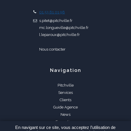
01 53 81 01 98
s.pitet@pitchville.fr
mc.longueville@pitchville.fr
l.leparoux@pitchville.fr
Nous contacter
Navigation
Pitchville
Services
Clients
Guide Agence
News
Formations
En navigant sur ce site, vous acceptez l’utilisation de
FAQ