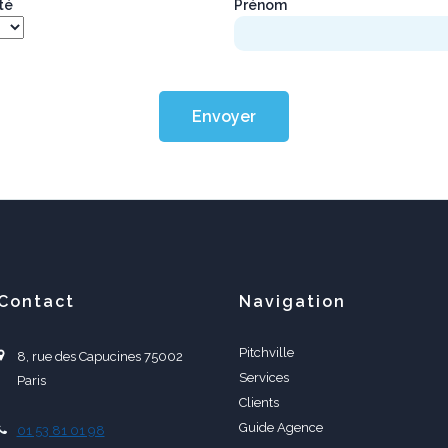
*
*
ité
Prénom
Envoyer
Contact
Navigation
Pitchville
8, rue des Capucines 75002
Services
Paris
Clients
Guide Agence
01 53 81 01 98