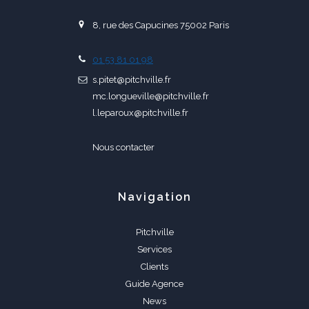
8, rue des Capucines 75002 Paris
01 53 81 01 98
s.pitet@pitchville.fr
mc.longueville@pitchville.fr
l.leparoux@pitchville.fr
Nous contacter
Navigation
Pitchville
Services
Clients
Guide Agence
News