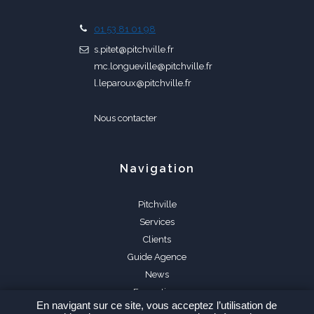
01 53 81 01 98
s.pitet@pitchville.fr
mc.longueville@pitchville.fr
l.leparoux@pitchville.fr
Nous contacter
Navigation
Pitchville
Services
Clients
Guide Agence
News
Formations
En navigant sur ce site, vous acceptez l’utilisation de
FAQ