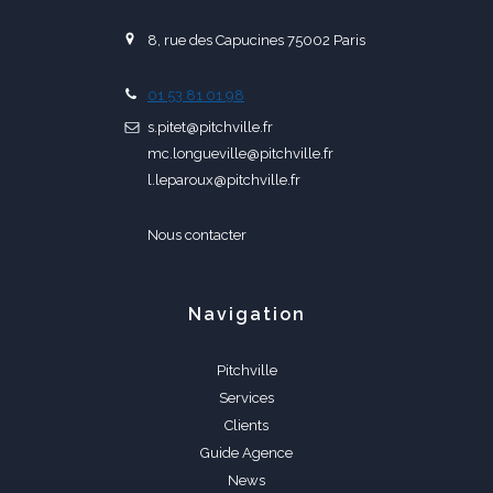
8, rue des Capucines 75002 Paris
01 53 81 01 98
s.pitet@pitchville.fr
mc.longueville@pitchville.fr
l.leparoux@pitchville.fr
Nous contacter
Navigation
Pitchville
Services
Clients
Guide Agence
News