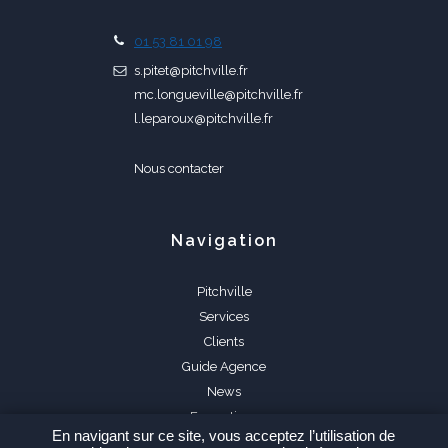
01 53 81 01 98
s.pitet@pitchville.fr
mc.longueville@pitchville.fr
l.leparoux@pitchville.fr
Nous contacter
Navigation
Pitchville
Services
Clients
Guide Agence
News
Formations
En navigant sur ce site, vous acceptez l’utilisation de
FAQ