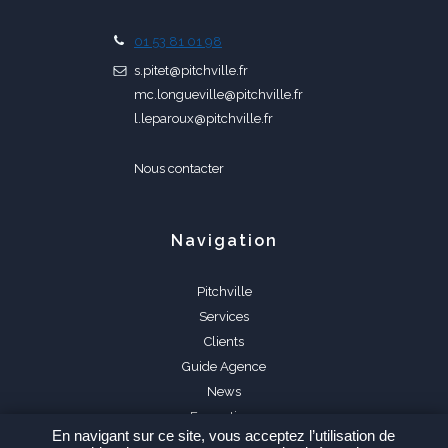
01 53 81 01 98
s.pitet@pitchville.fr
mc.longueville@pitchville.fr
l.leparoux@pitchville.fr
Nous contacter
Navigation
Pitchville
Services
Clients
Guide Agence
News
Formations
En navigant sur ce site, vous acceptez l’utilisation de
FAQ