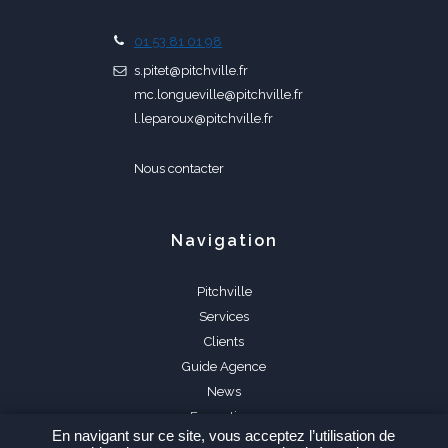
01 53 81 01 98
s.pitet@pitchville.fr
mc.longueville@pitchville.fr
l.leparoux@pitchville.fr
Nous contacter
Navigation
Pitchville
Services
Clients
Guide Agence
News
Formations
En navigant sur ce site, vous acceptez l’utilisation de
FAQ