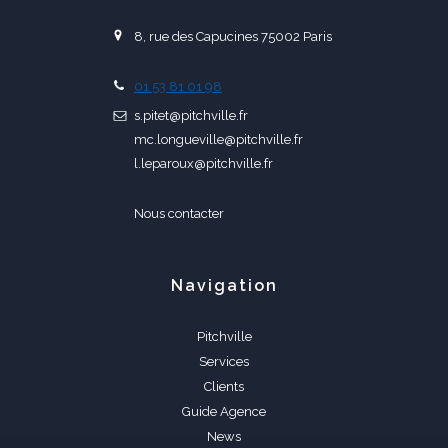
8, rue des Capucines 75002 Paris
01 53 81 01 98
s.pitet@pitchville.fr
mc.longueville@pitchville.fr
l.leparoux@pitchville.fr
Nous contacter
Navigation
Pitchville
Services
Clients
Guide Agence
News