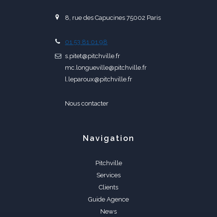
8, rue des Capucines 75002 Paris
01 53 81 01 98
s.pitet@pitchville.fr
mc.longueville@pitchville.fr
l.leparoux@pitchville.fr
Nous contacter
Navigation
Pitchville
Services
Clients
Guide Agence
News